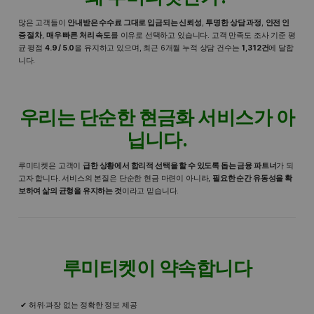
많은 고객들이
안내받은 수수료 그대로 입금되는 신뢰성
,
투명한 상담 과정
,
안전 인
증 절차
,
매우 빠른 처리 속도
를 이유로 선택하고 있습니다. 고객 만족도 조사 기준 평
균 평점
4.9 / 5.0
을 유지하고 있으며, 최근 6개월 누적 상담 건수는
1,312건
에 달합
니다.
우리는 단순한 현금화 서비스가 아
닙니다.
루미티켓은 고객이
급한 상황에서 합리적 선택을 할 수 있도록 돕는 금융 파트너
가 되
고자 합니다. 서비스의 본질은 단순한 현금 마련이 아니라,
필요한 순간 유동성을 확
보하여 삶의 균형을 유지하는 것
이라고 믿습니다.
루미티켓이 약속합니다
허위·과장 없는 정확한 정보 제공