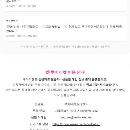
감사해요.”
국민카드 · 150만원 · 5분 입금
⭐⭐⭐⭐⭐
“전화 상담 너무 친절했고 수수료도 낮았습니다. 후기 보고 루미티켓 이용했는데 진짜 만족
합니다.”
우리카드 · 200만원 · 친절 상담
※ 루미티켓 실제 이용자 후기 기반 대표 5건 공개 / 개인정보 보호를 위해 일부 내용 축약
💳 루미티켓 이용 안내
루미티켓은
신용카드 현금화 · 상품권 매입 정보 중개 플랫폼
으로,
이용자에게 승인 구조·수수료 기준·안전 절차를 안내하는
정보 기반 서비스
입니다.
모든 절차는 합법적 기준 안에서 이루어지며, 결제는 제휴 매입처와 고객 간의 정식 승인 방식
으로 진행됩니다.
운영팀
루미티켓 운영센터
운영 주소
서울특별시 강남구 테헤란로 242
상담 이메일
support@lumiticket.com
카카오톡 상담
https://open.kakao.com/o/ssiHaEZh