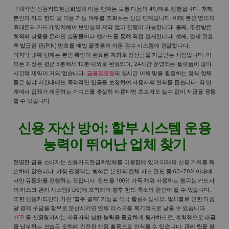
구체적인 신용카드현금화업체 이용 단계는 보통 다음의 4단계로 진행됩니다. 첫째,
본인의 카드 한도 및 이용 가능 여부를 조회하는 상담 단계입니다. 이때 본인 명의의
휴대폰과 카드가 일치해야 보안상의 제약 없이 진행이 가능합니다. 둘째, 추천받은
최적의 상품을 온라인 쇼핑몰이나 앱카드를 통해 직접 결제합니다. 셋째, 결제 완료
후 발급된 핀(PIN) 번호를 매입 플랫폼의 자동 검수 시스템에 전달합니다.
마지막 넷째 단계는 본인 확인이 완료된 계좌로 정산금을 지급받는 시점입니다. 이
모든 과정은 평균 5분에서 10분 내외로 완료되며, 24시간 운영되는 플랫폼이 많아
시간적 제약이 거의 없습니다.
금융결제원
의 실시간 이체 망을 활용하는 정식 업체
들은 심야 시간대에도 즉각적인 입금을 보장하여 사용자의 편의를 돕습니다. 각 단
계에서 업체가 제공하는 가이드를 충실히 따른다면 초보자도 실수 없이 자금을 융통
할 수 있습니다.
신용 자산 방어: 할부 시스템 운용
능력이 뛰어난 업체 찾기
현명한 금융 소비자는 신용카드현금화업체를 이용함에 있어 미래의 신용 가치를 훼
손하지 않습니다. 가장 권장되는 방식은 본인의 전체 카드 한도 중 60~70% 이내에
서만 유동화를 진행하는 것입니다. 한도를 100% 가득 채워 사용하는 행위는 카드사
의 리스크 관리 시스템(FDS)에 포착되어 향후 한도 축소의 원인이 될 수 있습니다.
또한 신용카드만이 가진 '할부 결제' 기능을 적극 활용하십시오. 일시불로 인한 다음
달 결제 부담을 할부로 분산시키면 연체 리스크를 획기적으로 낮출 수 있습니다.
KCB
등 신용평가사는 사용자의 상환 능력을 중요하게 평가하므로, 계획적으로 대금
을 납부하는 모습은 오히려 건전한 신용 활동으로 인식될 수 있습니다. 관리 팁을 참