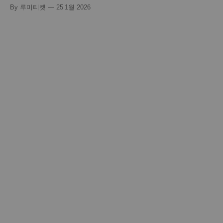
략적인 금융 행위가 될 수 있습니다. 이는 개인에게 부여된 신
By 루미티켓
25 1월 2026
용 공여 한도를 디지털 자산과 결합하여 즉각적인 유동성으로
전환하는 고도화된 핀테크 프로세스로, 단순한 결제 그 이상의
전문 지식을 요구합니다. 최근 급변하는 금융 보안 정책과 카
드사의 이상거래탐지시스템(