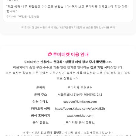
⭐⭐⭐⭐⭐
“전화 상담 너무 친절했고 수수료도 낮았습니다. 후기 보고 루미티켓 이용했는데 진짜 만족
합니다.”
우리카드 · 200만원 · 친절 상담
※ 루미티켓 실제 이용자 후기 기반 대표 5건 공개 / 개인정보 보호를 위해 일부 내용 축약
💳 루미티켓 이용 안내
루미티켓은
신용카드 현금화 · 상품권 매입 정보 중개 플랫폼
으로,
이용자에게 승인 구조·수수료 기준·안전 절차를 안내하는
정보 기반 서비스
입니다.
모든 절차는 합법적 기준 안에서 이루어지며, 결제는 제휴 매입처와 고객 간의 정식 승인 방식
으로 진행됩니다.
운영팀
루미티켓 운영센터
운영 주소
서울특별시 강남구 테헤란로 242
상담 이메일
support@lumiticket.com
카카오톡 상담
https://open.kakao.com/o/ssiHaEZh
공식 홈페이지
www.lumiticket.com
공식 유튜브
루미티켓 공식 유튜브
※ 루미티켓은
정보 중개 플랫폼
이며 자체 결제 기능을 제공하지 않습니다.