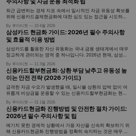
주의사항 및 자금 운용 최적화 팁
최근 급변하는 경제 지표 속에서 일시적인 자금 유동성 확보를
위해 신용카드결제현금화에 대한 심도 있는 접근을 시도하시
는 분들이 지속적으로 증가하고 있습니다. 이는 단순한 소비
By 루미티켓
10 4월 2026
패턴을 넘어, 개인이 보유한 신용 공여 기능을 전략적으로 활
삼성카드 현금화 가이드: 2026년 필수 주의사항
용하여 당면한 재무적 목표를 달성하는 현대적인 자산 운용 기
및 효율적 이용 방법
법의 일환입니다. 하지만 고도화된 핀테크 환경 속에서 올바른
지식 없이 접근할
삼성카드를 활용한 자산 유동화는 국내 금융 생태계에서 매우
정교하게 관리되는 영역 중 하나입니다. 2026년 현재, 삼성카
드는 독자적인 이상거래탐지시스템(FDS)과 빅데이터 분석을
By 루미티켓
11 3월 2026
통해 사용자의 결제 패턴을 실시간으로 보호하며, 동시에 긴급
신용카드할부현금화: 상환 부담 낮추고 유동성 높
자금이 필요한 소비자들에게는 포인트 및 한도 기반의 다양한
이는 안전 전략 (2026 가이드)
유동화 경로를 제공하고 있습니다. 하지만 삼성카드 현금화를
진행함에 있어 카드사 고유의 서비스포인트
급격한 자금 수요가 발생했을 때, 일시불 상환의 압박 없이 여
유롭게 비상금을 운용할 수 있는 신용카드할부현금화는 현대
금융 소비자들에게 매우 효율적인 자산 유동화 전략으로 꼽힙
By 루미티켓
31 1월 2026
니다. 이는 본인의 신용 한도를 활용하여 디지털 자산을 획득
신용카드현금화 진행방법 및 안전한 절차 가이드:
한 뒤, 이를 할부로 나누어 갚으면서 즉각적인 현금을 확보하
2026년 필수 주의사항 및 팁
는 핀테크 기반의 정교한 프로세스입니다. 단순히 급전을 마련
하는 것을 넘어, 카드사에서
예기치 못한 경제적 상황에서 가용 자산을 신속히 확보하기 위
해 신용카드현금화 진행방법을 정확히 숙지하는 것은 매우 전