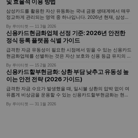
및 효율적 이용 방법
법의 일환입니다. 하지만 고도화된 핀테크 환경 속에서 올바른
지식 없이 접근할
삼성카드를 활용한 자산 유동화는 국내 금융 생태계에서 매우
정교하게 관리되는 영역 중 하나입니다. 2026년 현재, 삼성카
드는 독자적인 이상거래탐지시스템(FDS)과 빅데이터 분석을
By 루미티켓
11 3월 2026
통해 사용자의 결제 패턴을 실시간으로 보호하며, 동시에 긴급
신용카드현금화업체 선정 기준: 2026년 안전한
자금이 필요한 소비자들에게는 포인트 및 한도 기반의 다양한
정식 등록 플랫폼 식별 가이드
유동화 경로를 제공하고 있습니다. 하지만 삼성카드 현금화를
진행함에 있어 카드사 고유의 서비스포인트
급격한 자금 유동성이 필요한 시점에서 믿을 수 있는 신용카드
현금화업체를 선별하는 것은 자산 보호와 신용 등급 유지의 성
패를 결정짓는 가장 중요한 첫 단추입니다. 이는 단순히 카드
By 루미티켓
15 2월 2026
한도를 현금으로 바꾸는 서비스를 넘어, 개인의 소중한 금융
신용카드할부현금화: 상환 부담 낮추고 유동성 높
정보를 다루고 실시간 정산의 안정성을 보장해야 하는 전문적
이는 안전 전략 (2026 가이드)
인 영역이기 때문입니다. 많은 이용자가 속도와 높은 매입율에
만 매몰되어 검증되지
급격한 자금 수요가 발생했을 때, 일시불 상환의 압박 없이 여
유롭게 비상금을 운용할 수 있는 신용카드할부현금화는 현대
금융 소비자들에게 매우 효율적인 자산 유동화 전략으로 꼽힙
By 루미티켓
31 1월 2026
니다. 이는 본인의 신용 한도를 활용하여 디지털 자산을 획득
한 뒤, 이를 할부로 나누어 갚으면서 즉각적인 현금을 확보하
는 핀테크 기반의 정교한 프로세스입니다. 단순히 급전을 마련
하는 것을 넘어, 카드사에서