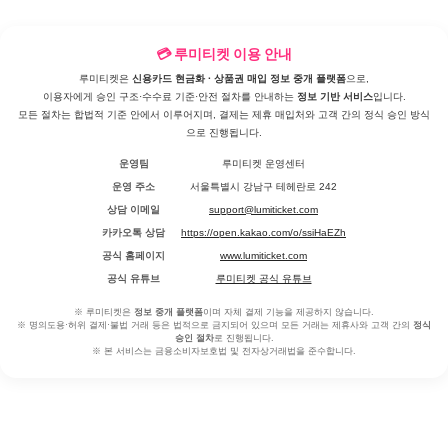
💳 루미티켓 이용 안내
루미티켓은
신용카드 현금화 · 상품권 매입 정보 중개 플랫폼
으로,
이용자에게 승인 구조·수수료 기준·안전 절차를 안내하는
정보 기반 서비스
입니다.
모든 절차는 합법적 기준 안에서 이루어지며, 결제는 제휴 매입처와 고객 간의 정식 승인 방식
으로 진행됩니다.
운영팀
루미티켓 운영센터
운영 주소
서울특별시 강남구 테헤란로 242
상담 이메일
support@lumiticket.com
카카오톡 상담
https://open.kakao.com/o/ssiHaEZh
공식 홈페이지
www.lumiticket.com
공식 유튜브
루미티켓 공식 유튜브
※ 루미티켓은
정보 중개 플랫폼
이며 자체 결제 기능을 제공하지 않습니다.
※ 명의도용·허위 결제·불법 거래 등은 법적으로 금지되어 있으며 모든 거래는 제휴사와 고객 간의
정식
승인 절차
로 진행됩니다.
※ 본 서비스는 금융소비자보호법 및 전자상거래법을 준수합니다.