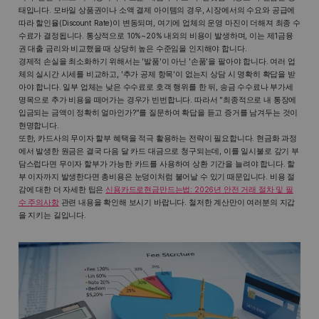
태입니다. 모바일 상품권이나 소액 결제 아이템의 경우, 시장에서의 수요와 공급에
따라 할인율(Discount Rate)이 변동되며, 여기에 업체의 운영 마진이 더해져 최종 수
수료가 결정됩니다. 통상적으로 10%~20% 내외의 비용이 발생하며, 이는 제1금융
권 대출 금리와 비교했을 때 상당히 높은 수준임을 인지해야 합니다.
경제적 손실을 최소화하기 위해서는 '발품'이 아닌 '손품'을 팔아야 합니다. 여러 업
체의 실시간 시세를 비교하고, '추가 공제 항목'이 없는지 상담 시 명확히 확답을 받
아야 합니다. 일부 업체는 낮은 수수료로 호객 행위를 한 뒤, 송금 수수료나 부가세
명목으로 추가 비용을 떼어가는 경우가 빈번합니다. 따라서 "최종적으로 내 통장에
입금되는 금액이 정확히 얼마인가?"를 질문하여 확답을 듣고 증거를 남겨두는 것이
현명합니다.
또한, 카드사의 무이자 할부 혜택을 적극 활용하는 전략이 필요합니다. 현금화 과정
에서 발생한 원금은 결국 다음 달 카드 대금으로 청구되는데, 이를 일시불로 갚기 부
담스럽다면 무이자 할부가 가능한 카드를 사용하여 상환 기간을 늘려야 합니다. 할
부 이자까지 발생한다면 총비용은 눈덩이처럼 불어날 수 있기 때문입니다. 비용 절
감에 대한 더 자세한 팁은
신용카드로현금만드는법: 2026년 안전 거래 절차 및 필
수 주의사항
관련 내용을 확인해 보시기 바랍니다. 철저한 계산만이 여러분의 지갑
을 지키는 길입니다.