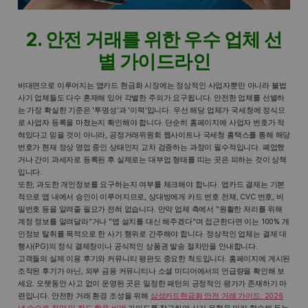
2. 안전 거래를 위한 우수 업체 선
별 가이드라인
비대면으로 이루어지는 앱카드 현금화 시장에는 정상적인 사업자뿐만 아니라 불법
사기 업체들도 다수 혼재해 있어 각별한 주의가 요구됩니다. 안전한 업체를 선별하
는 가장 확실한 기준은 '투명성'과 '이력'입니다. 우선 해당 업체가 국세청에 정식으
로 사업자 등록을 마쳤는지 확인해야 합니다. 단순히 홈페이지에 사업자 번호가 적
혀있다고 믿을 것이 아니라, 공정거래위원회 웹사이트나 국세청 홈택스를 통해 해당
번호가 현재 정상 영업 중인 상태인지 교차 검증하는 과정이 필수적입니다. 폐업했
거나 간이 과세자로 등록된 후 실제로는 대부업 형태를 띠는 곳은 피하는 것이 상책
입니다.
또한, 과도한 개인정보를 요구하는지 여부를 체크해야 합니다. 앱카드 결제는 기본
적으로 앱 내에서 승인이 이루어지므로, 상대방에게 카드 번호 전체, CVC 번호, 비
밀번호 등을 알려줄 필요가 전혀 없습니다. 만약 업체 측에서 "원활한 처리를 위해
계정 정보를 알려달라"거나 "앱 설치를 대신 해주겠다"며 접근한다면 이는 100% 개
인정보 탈취를 목적으로 한 사기 행위로 간주해야 합니다. 정상적인 업체는 결제 대
행사(PG)의 정식 결제창이나 공식적인 상품권 발송 절차만을 안내합니다.
고객들의 실제 이용 후기와 커뮤니티 평판도 중요한 척도입니다. 홈페이지에 게시된
조작된 후기가 아닌, 외부 금융 커뮤니티나 소셜 미디어에서의 언급량을 확인해 보
세요. 오랫동안 사고 없이 운영된 곳은 일정한 패턴의 긍정적인 평가가 존재하기 마
련입니다. 안전한 거래 환경 조성을 위해
삼성카드현금화 안전 거래 가이드: 2026