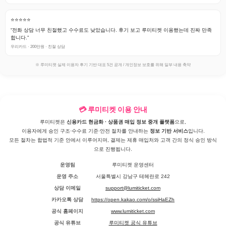
⭐⭐⭐⭐⭐
“전화 상담 너무 친절했고 수수료도 낮았습니다. 후기 보고 루미티켓 이용했는데 진짜 만족
합니다.”
우리카드 · 200만원 · 친절 상담
※ 루미티켓 실제 이용자 후기 기반 대표 5건 공개 / 개인정보 보호를 위해 일부 내용 축약
💳 루미티켓 이용 안내
루미티켓은
신용카드 현금화 · 상품권 매입 정보 중개 플랫폼
으로,
이용자에게 승인 구조·수수료 기준·안전 절차를 안내하는
정보 기반 서비스
입니다.
모든 절차는 합법적 기준 안에서 이루어지며, 결제는 제휴 매입처와 고객 간의 정식 승인 방식
으로 진행됩니다.
운영팀
루미티켓 운영센터
운영 주소
서울특별시 강남구 테헤란로 242
상담 이메일
support@lumiticket.com
카카오톡 상담
https://open.kakao.com/o/ssiHaEZh
공식 홈페이지
www.lumiticket.com
공식 유튜브
루미티켓 공식 유튜브