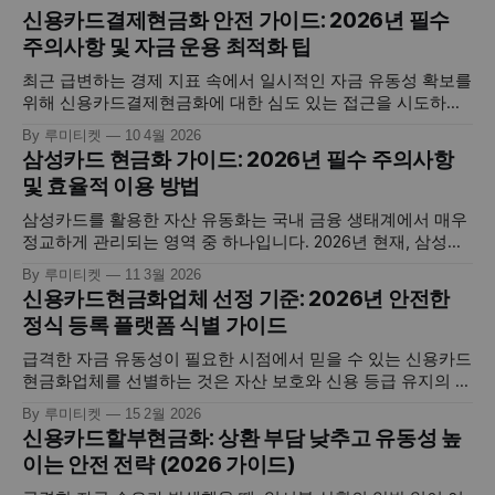
신용카드결제현금화 안전 가이드: 2026년 필수
주의사항 및 자금 운용 최적화 팁
최근 급변하는 경제 지표 속에서 일시적인 자금 유동성 확보를
위해 신용카드결제현금화에 대한 심도 있는 접근을 시도하시
는 분들이 지속적으로 증가하고 있습니다. 이는 단순한 소비
By 루미티켓
10 4월 2026
패턴을 넘어, 개인이 보유한 신용 공여 기능을 전략적으로 활
삼성카드 현금화 가이드: 2026년 필수 주의사항
용하여 당면한 재무적 목표를 달성하는 현대적인 자산 운용 기
및 효율적 이용 방법
법의 일환입니다. 하지만 고도화된 핀테크 환경 속에서 올바른
지식 없이 접근할
삼성카드를 활용한 자산 유동화는 국내 금융 생태계에서 매우
정교하게 관리되는 영역 중 하나입니다. 2026년 현재, 삼성카
드는 독자적인 이상거래탐지시스템(FDS)과 빅데이터 분석을
By 루미티켓
11 3월 2026
통해 사용자의 결제 패턴을 실시간으로 보호하며, 동시에 긴급
신용카드현금화업체 선정 기준: 2026년 안전한
자금이 필요한 소비자들에게는 포인트 및 한도 기반의 다양한
정식 등록 플랫폼 식별 가이드
유동화 경로를 제공하고 있습니다. 하지만 삼성카드 현금화를
진행함에 있어 카드사 고유의 서비스포인트
급격한 자금 유동성이 필요한 시점에서 믿을 수 있는 신용카드
현금화업체를 선별하는 것은 자산 보호와 신용 등급 유지의 성
패를 결정짓는 가장 중요한 첫 단추입니다. 이는 단순히 카드
By 루미티켓
15 2월 2026
한도를 현금으로 바꾸는 서비스를 넘어, 개인의 소중한 금융
신용카드할부현금화: 상환 부담 낮추고 유동성 높
정보를 다루고 실시간 정산의 안정성을 보장해야 하는 전문적
이는 안전 전략 (2026 가이드)
인 영역이기 때문입니다. 많은 이용자가 속도와 높은 매입율에
만 매몰되어 검증되지