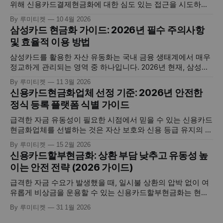
위해 신용카드결제현금화에 대한 심도 있는 접근을 시도하시
는 분들이 지속적으로 증가하고 있습니다. 이는 단순한 소비
By 루미티켓
10 4월 2026
패턴을 넘어, 개인이 보유한 신용 공여 기능을 전략적으로 활
삼성카드 현금화 가이드: 2026년 필수 주의사항
용하여 당면한 재무적 목표를 달성하는 현대적인 자산 운용 기
및 효율적 이용 방법
법의 일환입니다. 하지만 고도화된 핀테크 환경 속에서 올바른
지식 없이 접근할
삼성카드를 활용한 자산 유동화는 국내 금융 생태계에서 매우
정교하게 관리되는 영역 중 하나입니다. 2026년 현재, 삼성카
드는 독자적인 이상거래탐지시스템(FDS)과 빅데이터 분석을
By 루미티켓
11 3월 2026
통해 사용자의 결제 패턴을 실시간으로 보호하며, 동시에 긴급
신용카드현금화업체 선정 기준: 2026년 안전한
자금이 필요한 소비자들에게는 포인트 및 한도 기반의 다양한
정식 등록 플랫폼 식별 가이드
유동화 경로를 제공하고 있습니다. 하지만 삼성카드 현금화를
진행함에 있어 카드사 고유의 서비스포인트
급격한 자금 유동성이 필요한 시점에서 믿을 수 있는 신용카드
현금화업체를 선별하는 것은 자산 보호와 신용 등급 유지의 성
패를 결정짓는 가장 중요한 첫 단추입니다. 이는 단순히 카드
By 루미티켓
15 2월 2026
한도를 현금으로 바꾸는 서비스를 넘어, 개인의 소중한 금융
신용카드할부현금화: 상환 부담 낮추고 유동성 높
정보를 다루고 실시간 정산의 안정성을 보장해야 하는 전문적
이는 안전 전략 (2026 가이드)
인 영역이기 때문입니다. 많은 이용자가 속도와 높은 매입율에
만 매몰되어 검증되지
급격한 자금 수요가 발생했을 때, 일시불 상환의 압박 없이 여
유롭게 비상금을 운용할 수 있는 신용카드할부현금화는 현대
금융 소비자들에게 매우 효율적인 자산 유동화 전략으로 꼽힙
By 루미티켓
31 1월 2026
니다. 이는 본인의 신용 한도를 활용하여 디지털 자산을 획득
한 뒤, 이를 할부로 나누어 갚으면서 즉각적인 현금을 확보하