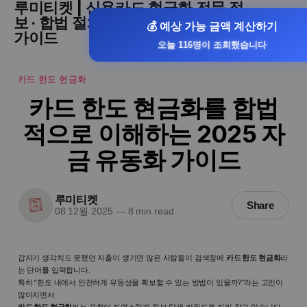
루미티켓 | 신용카드 현금화 전문 정
보 · 합법 절차 · 승인률 높은 현금화
💰 예상 가능 금액 계산하기
가이드
오늘 116명이 조회했습니다
카드 한도 현금화
카드 한도 현금화를 합법
적으로 이해하는 2025 자
금 유동화 가이드
루미티켓
Share
08 12월 2025
—
8 min read
갑자기 생각치도 못했던 지출이 생기면 많은 사람들이 검색창에
카드 한도 현금화
라
는 단어를 입력합니다.
특히 “한도 내에서 안전하게 유동성을 확보할 수 있는 방법이 있을까?”라는 고민이
많아지면서