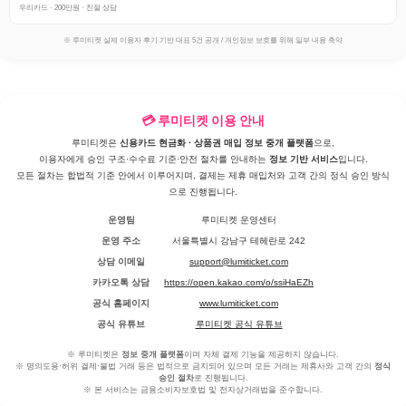
우리카드 · 200만원 · 친절 상담
※ 루미티켓 실제 이용자 후기 기반 대표 5건 공개 / 개인정보 보호를 위해 일부 내용 축약
💳 루미티켓 이용 안내
루미티켓은
신용카드 현금화 · 상품권 매입 정보 중개 플랫폼
으로,
이용자에게 승인 구조·수수료 기준·안전 절차를 안내하는
정보 기반 서비스
입니다.
모든 절차는 합법적 기준 안에서 이루어지며, 결제는 제휴 매입처와 고객 간의 정식 승인 방식
으로 진행됩니다.
운영팀
루미티켓 운영센터
운영 주소
서울특별시 강남구 테헤란로 242
상담 이메일
support@lumiticket.com
카카오톡 상담
https://open.kakao.com/o/ssiHaEZh
공식 홈페이지
www.lumiticket.com
공식 유튜브
루미티켓 공식 유튜브
※ 루미티켓은
정보 중개 플랫폼
이며 자체 결제 기능을 제공하지 않습니다.
※ 명의도용·허위 결제·불법 거래 등은 법적으로 금지되어 있으며 모든 거래는 제휴사와 고객 간의
정식
승인 절차
로 진행됩니다.
※ 본 서비스는 금융소비자보호법 및 전자상거래법을 준수합니다.