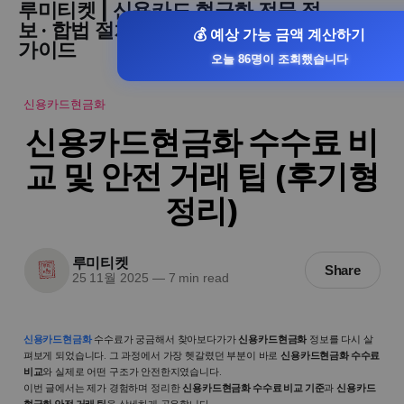
루미티켓 | 신용카드 현금화 전문 정
보 · 합법 절차 · 승인률 높은 현금화
💰 예상 가능 금액 계산하기
가이드
오늘 86명이 조회했습니다
신용카드현금화
신용카드현금화 수수료 비
교 및 안전 거래 팁 (후기형
정리)
루미티켓
Share
25 11월 2025
—
7 min read
신용카드현금화
수수료가 궁금해서 찾아보다가가
신용카드현금화
정보를 다시 살
펴보게 되었습니다. 그 과정에서 가장 헷갈렸던 부분이 바로
신용카드현금화 수수료
비교
와 실제로 어떤 구조가 안전한지였습니다.
이번 글에서는 제가 경험하며 정리한
신용카드현금화 수수료 비교 기준
과
신용카드