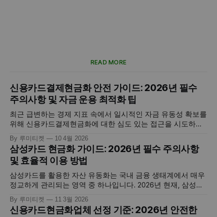
READ MORE
신용카드결제현금화 안전 가이드: 2026년 필수
주의사항 및 자금 운용 최적화 팁
최근 급변하는 경제 지표 속에서 일시적인 자금 유동성 확보를
위해 신용카드결제현금화에 대한 심도 있는 접근을 시도하시
는 분들이 지속적으로 증가하고 있습니다. 이는 단순한 소비
By 루미티켓
10 4월 2026
패턴을 넘어, 개인이 보유한 신용 공여 기능을 전략적으로 활
삼성카드 현금화 가이드: 2026년 필수 주의사항
용하여 당면한 재무적 목표를 달성하는 현대적인 자산 운용 기
및 효율적 이용 방법
법의 일환입니다. 하지만 고도화된 핀테크 환경 속에서 올바른
지식 없이 접근할
삼성카드를 활용한 자산 유동화는 국내 금융 생태계에서 매우
정교하게 관리되는 영역 중 하나입니다. 2026년 현재, 삼성카
드는 독자적인 이상거래탐지시스템(FDS)과 빅데이터 분석을
By 루미티켓
11 3월 2026
통해 사용자의 결제 패턴을 실시간으로 보호하며, 동시에 긴급
신용카드현금화업체 선정 기준: 2026년 안전한
자금이 필요한 소비자들에게는 포인트 및 한도 기반의 다양한