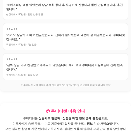
“보이스피싱 걱정 있었는데 상담 녹취 동의 후 투명하게 진행돼서 훨씬 안심됐습니다. 추천
합니다.”
신한카드 · 180만원 · 안전 인증 진행
⭐⭐⭐⭐⭐
“카카오 상담하고 바로 입금됐습니다. 급하게 필요했는데 덕분에 잘 해결했습니다. 루미티켓
감사해요.”
국민카드 · 150만원 · 5분 입금
⭐⭐⭐⭐⭐
“전화 상담 너무 친절했고 수수료도 낮았습니다. 후기 보고 루미티켓 이용했는데 진짜 만족
합니다.”
우리카드 · 200만원 · 친절 상담
※ 루미티켓 실제 이용자 후기 기반 대표 5건 공개 / 개인정보 보호를 위해 일부 내용 축약
💳 루미티켓 이용 안내
루미티켓은
신용카드 현금화 · 상품권 매입 정보 중개 플랫폼
으로,
이용자에게 승인 구조·수수료 기준·안전 절차를 안내하는
정보 기반 서비스
입니다.
모든 절차는 합법적 기준 안에서 이루어지며, 결제는 제휴 매입처와 고객 간의 정식 승인 방식