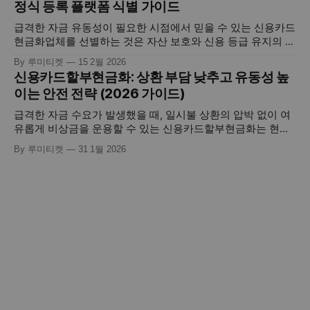
정식 등록 플랫폼 식별 가이드
유동화 경로를 제공하고 있습니다. 하지만 삼성카드 현금화를
진행함에 있어 카드사 고유의 서비스포인트
급격한 자금 유동성이 필요한 시점에서 믿을 수 있는 신용카드
현금화업체를 선별하는 것은 자산 보호와 신용 등급 유지의 성
패를 결정짓는 가장 중요한 첫 단추입니다. 이는 단순히 카드
By 루미티켓
15 2월 2026
한도를 현금으로 바꾸는 서비스를 넘어, 개인의 소중한 금융
신용카드할부현금화: 상환 부담 낮추고 유동성 높
정보를 다루고 실시간 정산의 안정성을 보장해야 하는 전문적
이는 안전 전략 (2026 가이드)
인 영역이기 때문입니다. 많은 이용자가 속도와 높은 매입율에
만 매몰되어 검증되지
급격한 자금 수요가 발생했을 때, 일시불 상환의 압박 없이 여
유롭게 비상금을 운용할 수 있는 신용카드할부현금화는 현대
금융 소비자들에게 매우 효율적인 자산 유동화 전략으로 꼽힙
By 루미티켓
31 1월 2026
니다. 이는 본인의 신용 한도를 활용하여 디지털 자산을 획득
한 뒤, 이를 할부로 나누어 갚으면서 즉각적인 현금을 확보하
는 핀테크 기반의 정교한 프로세스입니다. 단순히 급전을 마련
하는 것을 넘어, 카드사에서