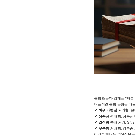
불법 현금화 업체는 “빠른 
대표적인 불법 유형은 다음
허위 가맹점 거래형:
판
상품권 전매형:
상품권 
알선형 중개 거래:
SNS
무증빙 거래형:
영수증이
이러한 형태는 여신전문